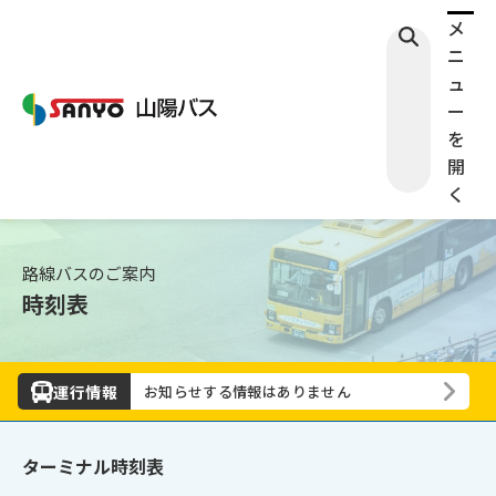
メ
ニ
ュ
ー
を
開
く
路線バスのご案内
時刻表
運行情報
お知らせする情報はありません
検索する
ターミナル時刻表