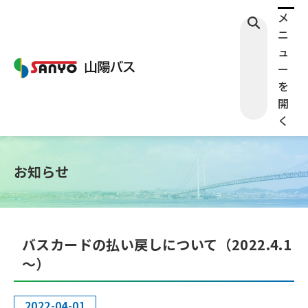
メ
ニ
ュ
ー
を
開
く
お知らせ
バスカードの払い戻しについて（2022.4.1
～）
検索する
2022-04-01