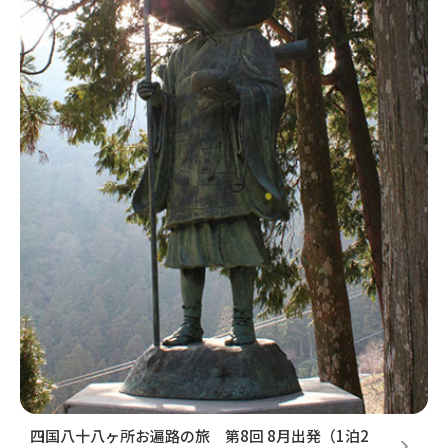
閉じる
四国八十八ヶ所お遍路の旅 第8回 8月出発（1泊2