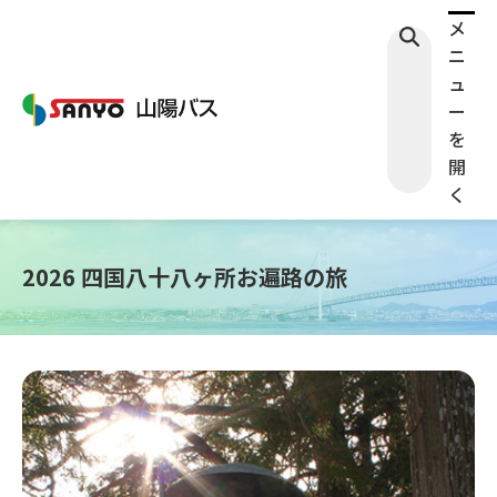
メ
ニ
ュ
ー
を
開
く
2026 四国八十八ヶ所お遍路の旅
検索する